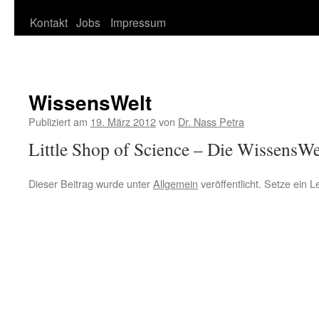
Kontakt
Jobs
Impressum
springen
WissensWelt
Publiziert am
19. März 2012
von
Dr. Nass Petra
Little Shop of Science – Die WissensWel
Dieser Beitrag wurde unter
Allgemein
veröffentlicht. Setze ein 