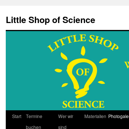
Little Shop of Science
Start
Termine
Wer wir
Materialien
Photogale
Zum
buchen
sind
Inhalt