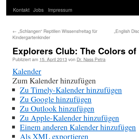
Kontakt
Jobs
Impressum
springen
←
„Schlangen“ Reptilien Wissensfreitag für
„English Dis
Kindergartenkinder
Explorers Club: The Colors of
Publiziert am
15. April 2013
von
Dr. Nass Petra
Kalender
Zum Kalender hinzufügen
Zu Timely-Kalender hinzufügen
Zu Google hinzufügen
Zu Outlook hinzufügen
Zu Apple-Kalender hinzufügen
Einem anderen Kalender hinzufügen
Als XML exportieren